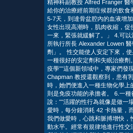
精神科副教授 Alfred Fran
給你的治療經前期症候群的飲食
5-7天，到達骨盆腔內的血液增
女性出現高潮時，肌肉收縮，促
一來，緊張就緩解了。」 4.可
所執行所長 Alexander Lo
劑」。 性交能使人安定下來，
一種很好的安定劑和失眠治療劑。5
疫學""這個新領域中，專家們發
Chapman 教授還觀察到，患
時，她們便進入一種生物化學上的
則是免疫功能的承擔者。 6.一種很
說：""活躍的性行為就像是做一場
愛時，每分鐘消耗 42 卡熱量，
我們做愛時，心跳和脈搏增快，
動水平。經常有規律地進行性交