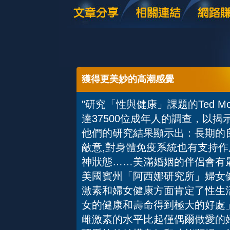
獲得更美妙的高潮感覺
"研究「性與健康」課題的Ted M
達37500位成年人的調查，以
他們的研究結果顯示出：長期的
敵意,對身體免疫系統也有支持
神狀態……美滿婚姻的伴侶會有最
美國賓州「阿西娜研究所」婦女健康中心
激素和婦女健康方面肯定了性生
女的健康和壽命得到極大的好處
雌激素的水平比起僅偶爾做愛的